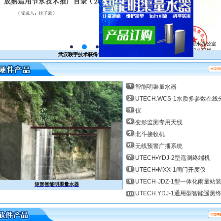
武汉联宇技术获得“国家成熟适用节水技术”证书
智能明渠量水器
UTECH.WCS-1水质多参数在线
仪
变形监测专用天线
北斗接收机
无线预警广播系统
UTECH•YDJ-2型遥测终端机
UTECH•MXX-1闸门开度仪
UTECH·JDZ-1型一体化雨量站
矩形智能明渠量水器
UTECH·MXX-1闸门开度仪
UTECH.YDJ-1通用型智能遥测