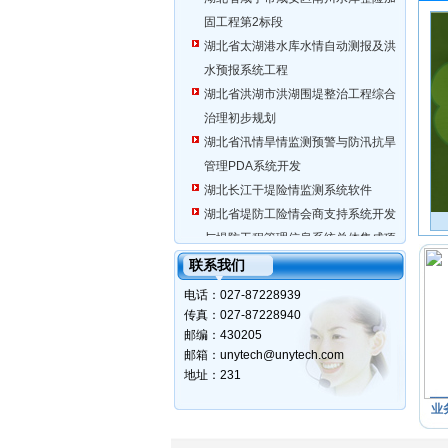
固工程第2标段
湖北省太湖港水库水情自动测报及洪
水预报系统工程
湖北省洪湖市洪湖围堤整治工程综合
治理初步规划
湖北省汛情旱情监测预警与防汛抗旱
管理PDA系统开发
湖北长江干堤险情监测系统软件
湖北省堤防工险情会商支持系统开发
山洪灾害预报系统
与堤防工程管理信息系统总体集成项
目
联系我们
湖北省荆门市屈家岭节水灌溉示范项
电话：027-87228939
目可行性研究技术
传真：027-87228940
水利水电工程建设信息化管理系统
邮编：430205
评标专家及招标管理信息
邮箱：unytech@unytech.com
铁路系统武昌火车站集成平台
地址：231
湖北省高关水库2006年度灌区续建配
业
套与节水改造工程信息化项目
湖北省樊口泵站网络硬件设备采购及