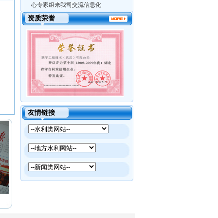
心专家组来我司交流信息化
【智能明渠量水器比测】宁夏礼和泵
资质荣誉
站智能明渠量水器站点比测
宁夏回族自治区水利厅对惠农渠礼和
泵站取水许可进行核验 转载自...
灌区管理信息平台
泵站
友情链接