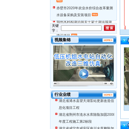
赤壁市2020年农业水价综合改革量测
水设备采购及安装项目
鄂州水利和湖泊局关于梁子湖流域湖
关键
堤加固工程（鄂州部分）信息化系统
字：
我司参建项目喜获中国水利工程优质（大禹）奖
建设项目
视频集锦
湖北省樊口泵站网络硬件设备采购及
安装工程
湖北省樊口泵站网络软件系统工程
湖北省洪湖市大沙泵站更新改造工程
第7标段
行业业绩
湖北省浠水县望天湖泵站更新改造信
息化项目工程
圆形智能明渠量水器
湖北省荆州市洈水水库除险加固2008
年度工程施工第2标段
湖北省咸宁市咸安区南川水库整险加