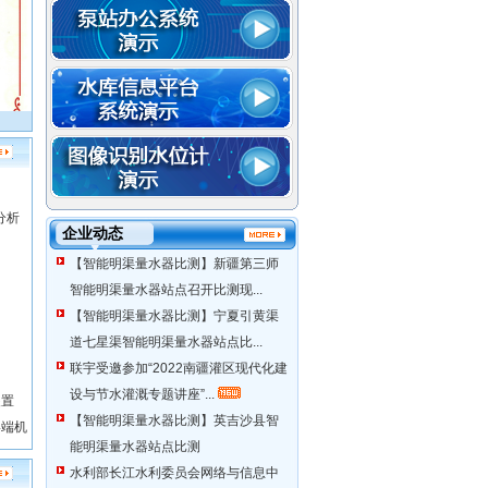
智能明渠量水器（技术）列入水利部“2021年水利先进实用技术重点推广指导目
分析
企业动态
【智能明渠量水器比测】新疆第三师
智能明渠量水器站点召开比测现...
【智能明渠量水器比测】宁夏引黄渠
道七星渠智能明渠量水器站点比...
联宇受邀参加“2022南疆灌区现代化建
设与节水灌溉专题讲座”...
装置
UTECH·JDZ-1型一体化雨量站装置
UTECH.YD
【智能明渠量水器比测】英吉沙县智
终端机
能明渠量水器站点比测
水利部长江水利委员会网络与信息中