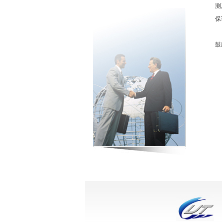
测
保
此
鼓